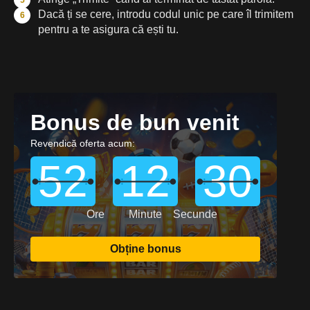
Dacă ți se cere, introdu codul unic pe care îl trimitem
pentru a te asigura că ești tu.
Bonus de bun venit
Revendică oferta acum:
52
12
30
Ore
Minute
Secunde
Obține bonus