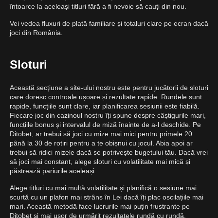
întoarce la aceleași titluri fără a fi nevoie să cauți din nou.
Vei vedea fluxuri de plată familiare și totaluri clare pe ecran dacă
joci din România.
Sloturi
Această secțiune a site-ului nostru este pentru jucătorii de sloturi
care doresc controale ușoare și rezultate rapide. Rundele sunt
rapide, funcțiile sunt clare, iar planificarea sesiunii este fiabilă.
Fiecare joc din cazinoul nostru îți spune despre câștigurile mari,
funcțiile bonus și intervalul de miză înainte de a-l deschide. Pe
Ditobet, ar trebui să joci cu mize mai mici pentru primele 20
până la 30 de rotiri pentru a te obișnui cu jocul. Abia apoi ar
trebui să ridici mizele dacă se potrivește bugetului tău. Dacă vrei
să joci mai constant, alege sloturi cu volatilitate mai mică și
păstrează pariurile aceleași.
Alege titluri cu mai multă volatilitate și planifică o sesiune mai
scurtă cu un plafon mai strâns în Lei dacă îți plac oscilațiile mai
mari. Această metodă face lucrurile mai puțin frustrante pe
Ditobet și mai ușor de urmărit rezultatele rundă cu rundă.