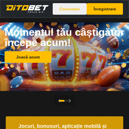
Conectare
Înregistrare
Momentul tău câștigător
începe acum!
Joacă acum
Jocuri, bonusuri, aplicație mobilă și