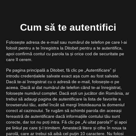
Cum să te autentifici
Folosește adresa de e-mail sau numărul de telefon pe care l-ai
folosit pentru a te înregistra la Ditobet pentru a te autentifica,
apoi confirmă contul cu parola ta și orice cod de securitate pe
care îl cerem.
Pe pagina principală a Ditobet, fă clic pe „Autentificare” și
introdu credențialele salvate exact așa cum au fost salvate.
Dacă te-ai înregistrat cu o adresă de e-mail, folosește-o pe
aceea. Dacă ai dat numărul de telefon când te-ai înregistrat,
folosește numărul complet. Dacă ești un jucător din România, ar
trebui să adaugi pagina de autentificare la lista de favorite a
browserului tău, astfel încât să mergi întotdeauna la domeniul
corect al cazinoului. Te rugăm să schimbi parola din aceeași
fereastră de autentificare dacă informațiile contului tău sunt
corecte, dar tot nu poți intra. Fă clic pe „Ai uitat parola?” și apoi
pe linkul pe care ți-l trimitem. Amestecă litere și cifre în noua ta
parolă, care ar trebui să aibă cel puțin 10 caractere. Nu folosi