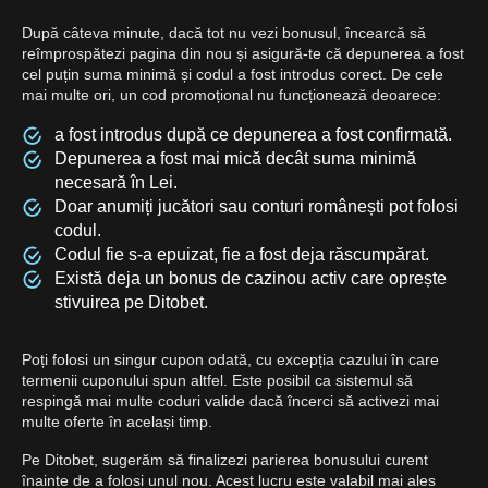
După câteva minute, dacă tot nu vezi bonusul, încearcă să
reîmprospătezi pagina din nou și asigură-te că depunerea a fost
cel puțin suma minimă și codul a fost introdus corect. De cele
mai multe ori, un cod promoțional nu funcționează deoarece:
a fost introdus după ce depunerea a fost confirmată.
Depunerea a fost mai mică decât suma minimă
necesară în Lei.
Doar anumiți jucători sau conturi românești pot folosi
codul.
Codul fie s-a epuizat, fie a fost deja răscumpărat.
Există deja un bonus de cazinou activ care oprește
stivuirea pe Ditobet.
Poți folosi un singur cupon odată, cu excepția cazului în care
termenii cuponului spun altfel. Este posibil ca sistemul să
respingă mai multe coduri valide dacă încerci să activezi mai
multe oferte în același timp.
Pe Ditobet, sugerăm să finalizezi parierea bonusului curent
înainte de a folosi unul nou. Acest lucru este valabil mai ales