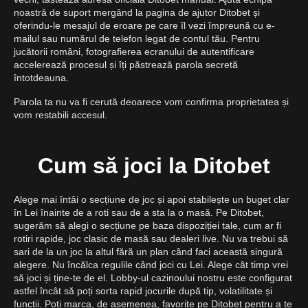
noastră de suport mergând la pagina de ajutor Ditobet și
oferindu-le mesajul de eroare pe care îl vezi împreună cu e-
mailul sau numărul de telefon legat de contul tău. Pentru
jucătorii români, fotografierea ecranului de autentificare
accelerează procesul și îți păstrează parola secretă
întotdeauna.
Parola ta nu va fi cerută deoarece vom confirma proprietatea și
vom restabili accesul.
Cum să joci la Ditobet
Alege mai întâi o secțiune de joc și apoi stabilește un buget clar
în Lei înainte de a roti sau de a sta la o masă. Pe Ditobet,
sugerăm să alegi o secțiune pe baza dispoziției tale, cum ar fi
rotiri rapide, joc clasic de masă sau dealeri live. Nu va trebui să
sari de la un joc la altul fără un plan când faci această singură
alegere. Nu încălca regulile când joci cu Lei. Alege cât timp vrei
să joci și ține-te de el. Lobby-ul cazinoului nostru este configurat
astfel încât să poți sorta rapid jocurile după tip, volatilitate și
funcții. Poți marca, de asemenea, favorite pe Ditobet pentru a te