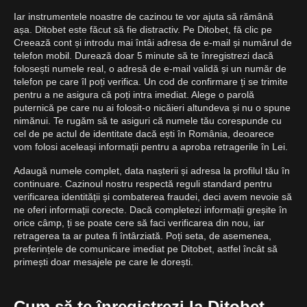
Iar instrumentele noastre de cazinou te vor ajuta să rămână
așa. Ditobet este făcut să fie distractiv. Pe Ditobet, fă clic pe
Creează cont și introdu mai întâi adresa de e-mail și numărul de
telefon mobil. Durează doar 5 minute să te înregistrezi dacă
folosești numele real, o adresă de e-mail validă și un număr de
telefon pe care îl poți verifica. Un cod de confirmare ți se trimite
pentru a ne asigura că poți intra imediat. Alege o parolă
puternică pe care nu ai folosit-o nicăieri altundeva și nu o spune
nimănui. Te rugăm să te asiguri că numele tău corespunde cu
cel de pe actul de identitate dacă ești în România, deoarece
vom folosi aceleași informații pentru a aproba retragerile în Lei.
Adaugă numele complet, data nașterii și adresa la profilul tău în
continuare. Cazinoul nostru respectă reguli standard pentru
verificarea identității și combaterea fraudei, deci avem nevoie să
ne oferi informații corecte. Dacă completezi informații greșite în
orice câmp, ți se poate cere să faci verificarea din nou, iar
retragerea ta ar putea fi întârziată. Poți seta, de asemenea,
preferințele de comunicare imediat pe Ditobet, astfel încât să
primești doar mesajele pe care le dorești.
Cum să te înregistrezi la Ditobet