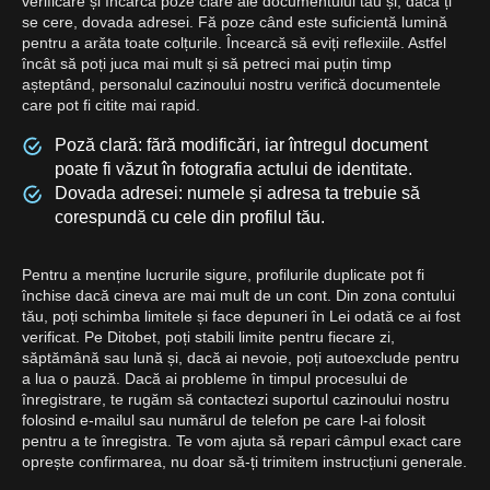
verificare și încarcă poze clare ale documentului tău și, dacă ți
se cere, dovada adresei. Fă poze când este suficientă lumină
pentru a arăta toate colțurile. Încearcă să eviți reflexiile. Astfel
încât să poți juca mai mult și să petreci mai puțin timp
așteptând, personalul cazinoului nostru verifică documentele
care pot fi citite mai rapid.
Poză clară: fără modificări, iar întregul document
poate fi văzut în fotografia actului de identitate.
Dovada adresei: numele și adresa ta trebuie să
corespundă cu cele din profilul tău.
Pentru a menține lucrurile sigure, profilurile duplicate pot fi
închise dacă cineva are mai mult de un cont. Din zona contului
tău, poți schimba limitele și face depuneri în Lei odată ce ai fost
verificat. Pe Ditobet, poți stabili limite pentru fiecare zi,
săptămână sau lună și, dacă ai nevoie, poți autoexclude pentru
a lua o pauză. Dacă ai probleme în timpul procesului de
înregistrare, te rugăm să contactezi suportul cazinoului nostru
folosind e-mailul sau numărul de telefon pe care l-ai folosit
pentru a te înregistra. Te vom ajuta să repari câmpul exact care
oprește confirmarea, nu doar să-ți trimitem instrucțiuni generale.