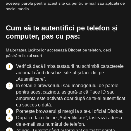
aceeași parolă pentru acest site ca pentru e-mail sau aplicații de
social media.
Cum să te autentifici pe telefon și
computer, pas cu pas:
Majoritatea jucătorilor accesează Ditobet pe telefon, deci
păstrăm fluxul scurt.
Verifică dacă limba tastaturii nu schimbă caracterele
automat când deschizi site-ul și faci clic pe
„Autentificare”.
În setările browserului sau managerului de parole
pentru acest cazinou, asigură-te că Face ID sau
amprenta este activată doar după ce te-ai autentificat
cu succes o dată.
Pornește browserul și mergi la site-ul oficial Ditobet.
După ce faci clic pe „Autentificare”, tastează adresa
de e-mail sau numărul de telefon.
Atinge „Trimite” când ai terminat de tastat parola.