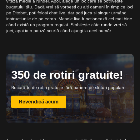
viteza medie a rundei. Apoi, alege un loc care se potrivește
bugetului tău. Dacă vrei să vorbești cu alți oameni în timp ce joci
pe Ditobet, poți folosi chat live, dar poți juca și singur urmând
instrucțiunile de pe ecran. Mesele live funcționează cel mai bine
când există un program regulat. Stabilește câte runde vrei să
joci, apoi ia o pauză scurtă când ajungi la acel număr.
350 de rotiri gratuite!
Bucură-te de rotiri gratuite fără pariere pe sloturi populare.
Revendică acum