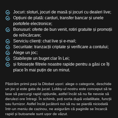
Jocuri: sloturi, jocuri de masă și jocuri cu dealeri live;
Opțiuni de plată: carduri, transfer bancar și unele
portofele electronice;
Bonusuri: oferte de bun venit, rotiri gratuite și promoții
de reîncărcare;
Serviciu clienți: chat live și e-mail;
Securitate: tranzacții criptate și verificare a contului;
Alege un joc;
Stabilește un buget clar în Lei;
și folosește filtrele noastre rapide pentru a găsi ce îți
place în mai puțin de un minut.
Păstrăm primii pași la Ditobet ușori: alege o categorie, deschide
un joc și este gata de jucat. Lobby-ul nostru este conceput să te
lase să parcurgi rapid opțiunile, astfel încât să nu fie nevoie să
derulezi ore întregi. În schimb, poți sorta după volatilitate, funcții
sau furnizor. Astfel încât jucătorii noi să nu se piardă niciodată
într-un meniu de cazinou, ne asigurăm că paginile se încarcă
rapid și butoanele sunt ușor de văzut.