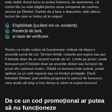
este vizibil. Acest lucru ar putea însemna, de asemenea, că
contul tău nu este eligibil pentru acea campanie de cazinou
anume pe Ditobet. Înainte de a face o depunere, iată câteva
lucruri de care ar trebui să te asiguri:
Eligibilitate (jucători noi vs. existenți),
Restricții de țară,
și stare de verificare.
Pentru ca multe coduri să funcționeze, trebuie să depui o
anumită sumă de Lei. Termen limită: codurile pot expira sau pot
fi folosite doar de un anumit număr de ori. Limite pe jocuri: unele
bonusuri pot fi folosite doar pe anumite sloturi sau furnizori de
jocuri din cazinoul nostru. Odată ce bonusul este activat, poate
apărea ca un sold separat sau ca fonduri protejate. Dacă
folosești Ditobet, poți verifica progresul în panoul de bonusuri,
care arată cât timp a mai rămas și când va expira bonusul.
De ce un cod promoțional ar putea
să nu funcționeze